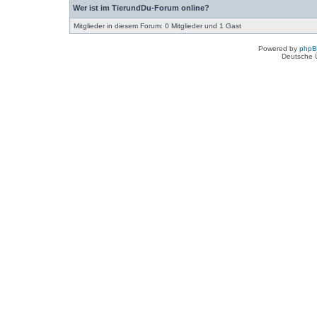
Wer ist im TierundDu-Forum online?
Mitglieder in diesem Forum: 0 Mitglieder und 1 Gast
Powered by
php
Deutsche 