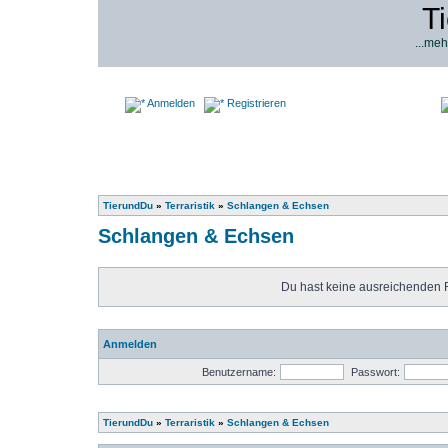
T
...meh
Anmelden
Registrieren
TierundDu
»
Terraristik
»
Schlangen & Echsen
Schlangen & Echsen
Du hast keine ausreichenden 
Anmelden
Benutzername:
Passwort:
TierundDu
»
Terraristik
»
Schlangen & Echsen