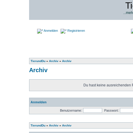
T
...meh
Anmelden
Registrieren
TierundDu
»
Archiv
»
Archiv
Archiv
Du hast keine ausreichenden 
Anmelden
Benutzername:
Passwort:
TierundDu
»
Archiv
»
Archiv