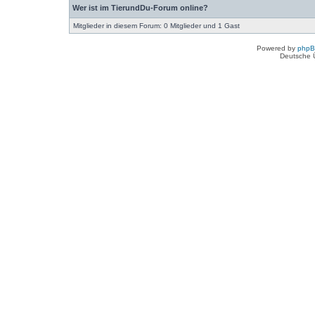
Wer ist im TierundDu-Forum online?
Mitglieder in diesem Forum: 0 Mitglieder und 1 Gast
Powered by
php
Deutsche 