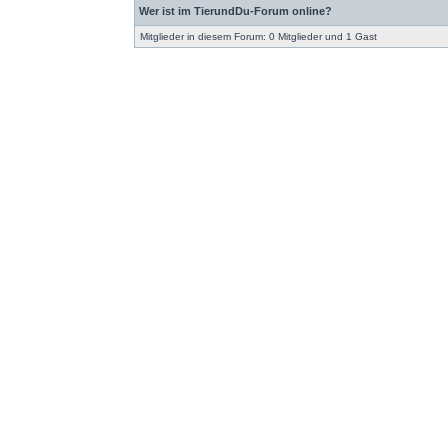
Wer ist im TierundDu-Forum online?
Mitglieder in diesem Forum: 0 Mitglieder und 1 Gast