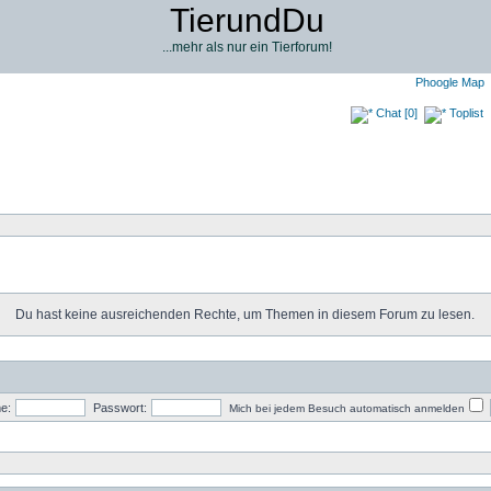
TierundDu
...mehr als nur ein Tierforum!
Phoogle Map
Chat [0]
Toplist
Du hast keine ausreichenden Rechte, um Themen in diesem Forum zu lesen.
e:
Passwort:
Mich bei jedem Besuch automatisch anmelden