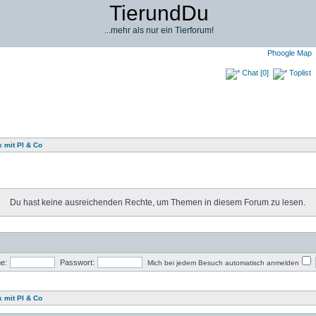
TierundDu
...mehr als nur ein Tierforum!
Phoogle Map
Chat [0]
Toplist
 mit PI & Co
Du hast keine ausreichenden Rechte, um Themen in diesem Forum zu lesen.
e:
Passwort:
Mich bei jedem Besuch automatisch anmelden
 mit PI & Co