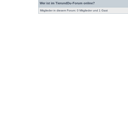
Wer ist im TierundDu-Forum online?
Mitglieder in diesem Forum: 0 Mitglieder und 1 Gast