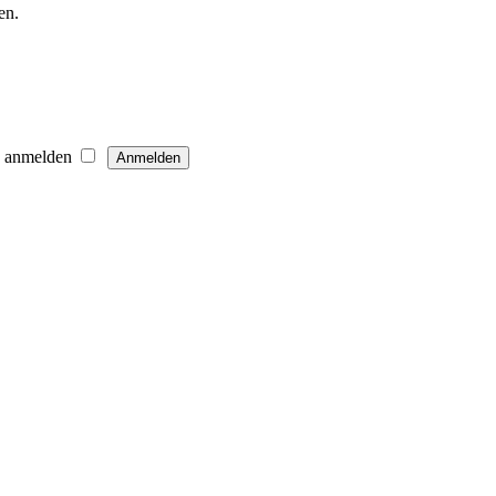
en.
h anmelden