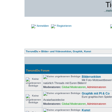
T
...meh
Anmelden
Registrieren
TierundDu
»
Bilder- und Videosektion, Graphik, Kunst
TierundDu Forum
Bildersektion
Mit Foto-Mottowettbewer
natürlich Threads mit Euren Bildern!
Moderatoren:
Global Moderatoren
,
Administratoren
Graphik mit PI & Co
Eure graphischen Spiele
Avatarbastelecke
Moderatoren:
Global Moderatoren
,
Administratoren
Kunst