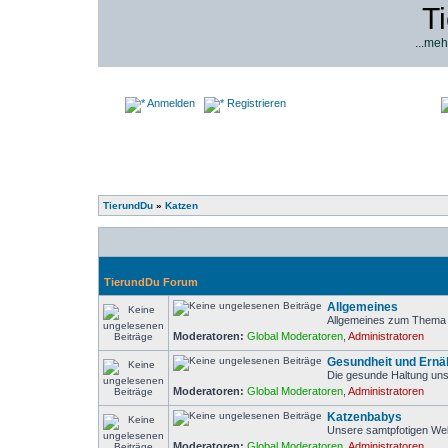
T
...meh
Anmelden
Registrieren
TierundDu
»
Katzen
TierundDu Forum
Allgemeines
Allgemeines zum Thema 
Moderatoren:
Global Moderatoren
,
Administratoren
Gesundheit und Ernä
Die gesunde Haltung uns
Moderatoren:
Global Moderatoren
,
Administratoren
Katzenbabys
Unsere samtpfotigen We
Moderatoren:
Global Moderatoren
,
Administratoren