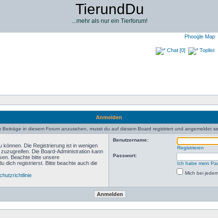
TierundDu
...mehr als nur ein Tierforum!
Phoogle Map
Chat [0]
Toplist
Anmelden
 Beiträge in diesem Forum anzusehen, musst du auf diesem Board registriert und angemeldet se
Benutzername:
 können. Die Registrierung ist in wenigen
Registrieren
n zuzugreifen. Die Board-Administration kann
Passwort:
sen. Beachte bitte unsere
ich registrierst. Bitte beachte auch die
Ich habe mein Pa
Mich bei jede
hutzrichtlinie