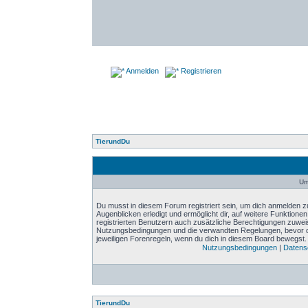
Anmelden
Registrieren
TierundDu
Um
Du musst in diesem Forum registriert sein, um dich anmelden zu
Augenblicken erledigt und ermöglicht dir, auf weitere Funktione
registrierten Benutzern auch zusätzliche Berechtigungen zuwei
Nutzungsbedingungen und die verwandten Regelungen, bevor du d
jeweiligen Forenregeln, wenn du dich in diesem Board bewegst.
Nutzungsbedingungen
|
Datensc
TierundDu