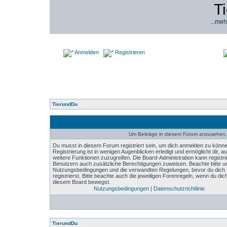
T
...meh
Anmelden
Registrieren
TierundDu
Um Beiträge in diesem Forum anzusehen, 
Du musst in diesem Forum registriert sein, um dich anmelden zu könne
Registrierung ist in wenigen Augenblicken erledigt und ermöglicht dir, au
weitere Funktionen zuzugreifen. Die Board-Administration kann registri
Benutzern auch zusätzliche Berechtigungen zuweisen. Beachte bitte u
Nutzungsbedingungen und die verwandten Regelungen, bevor du dich
registrierst. Bitte beachte auch die jeweiligen Forenregeln, wenn du dich
diesem Board bewegst.
Nutzungsbedingungen
|
Datenschutzrichtlinie
TierundDu