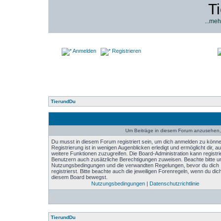
T
...meh
Anmelden
Registrieren
TierundDu
Um Beiträge in diesem Forum anzusehen, 
Du musst in diesem Forum registriert sein, um dich anmelden zu könne
Registrierung ist in wenigen Augenblicken erledigt und ermöglicht dir, au
weitere Funktionen zuzugreifen. Die Board-Administration kann registri
Benutzern auch zusätzliche Berechtigungen zuweisen. Beachte bitte u
Nutzungsbedingungen und die verwandten Regelungen, bevor du dich
registrierst. Bitte beachte auch die jeweiligen Forenregeln, wenn du dich
diesem Board bewegst.
Nutzungsbedingungen
|
Datenschutzrichtlinie
TierundDu