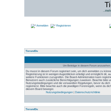
T
...meh
Anmelden
Registrieren
TierundDu
Um Beiträge in diesem Forum anzusehen, 
Du musst in diesem Forum registriert sein, um dich anmelden zu könne
Registrierung ist in wenigen Augenblicken erledigt und ermöglicht dir, au
weitere Funktionen zuzugreifen. Die Board-Administration kann registri
Benutzern auch zusätzliche Berechtigungen zuweisen. Beachte bitte u
Nutzungsbedingungen und die verwandten Regelungen, bevor du dich
registrierst. Bitte beachte auch die jeweiligen Forenregeln, wenn du dich
diesem Board bewegst.
Nutzungsbedingungen
|
Datenschutzrichtlinie
TierundDu