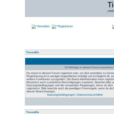
T
...meh
Anmelden
Registrieren
TierundDu
Um Beiträge in diesem Forum anzusehen, 
Du musst in diesem Forum registriert sein, um dich anmelden zu könne
Registrierung ist in wenigen Augenblicken erledigt und ermöglicht dir, au
weitere Funktionen zuzugreifen. Die Board-Administration kann registri
Benutzern auch zusätzliche Berechtigungen zuweisen. Beachte bitte u
Nutzungsbedingungen und die verwandten Regelungen, bevor du dich
registrierst. Bitte beachte auch die jeweiligen Forenregeln, wenn du dich
diesem Board bewegst.
Nutzungsbedingungen
|
Datenschutzrichtlinie
TierundDu